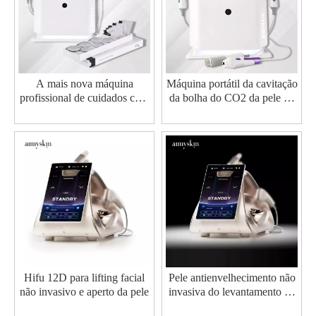
A mais nova máquina
Máquina portátil da cavitação
profissional de cuidados com
da bolha do CO2 da pele da
a pele facial 4 em 1 Oxygen
máquina da casca do jato do
Jet
oxigênio
Hifu 12D para lifting facial
Pele antienvelhecimento não
não invasivo e aperto da pele
invasiva do levantamento de
cara 22D que aperta a