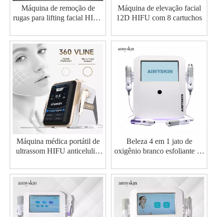
Máquina de remoção de
Máquina de elevação facial
rugas para lifting facial HIFU
12D HIFU com 8 cartuchos
RF
Máquina médica portátil de
Beleza 4 em 1 jato de
ultrassom HIFU anticelulite
oxigênio branco esfoliante de
face lift
poros para limpeza de
máquina de rejuvenescimento
da pele