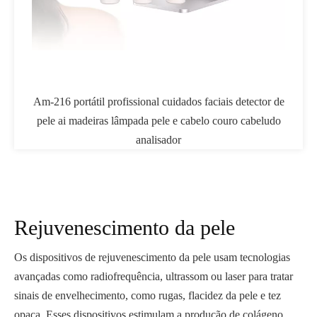
cuidados faciais detector de
WT-373 impulsionador de colágeno rf 
le e cabelo couro cabeludo
multifuncional desktop 4 em 1 s forma
ador
máquina corpo contorno pistola c
Rejuvenescimento da pele
Os dispositivos de rejuvenescimento da pele usam tecnologias
avançadas como radiofrequência, ultrassom ou laser para tratar
sinais de envelhecimento, como rugas, flacidez da pele e tez
opaca. Esses dispositivos estimulam a produção de colágeno,