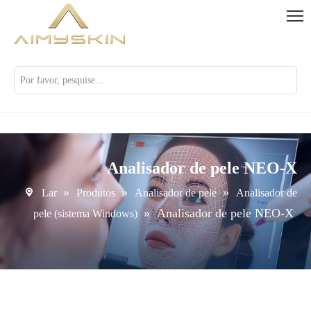
Analisador de pele NEO-X
»
»
»
Lar
Produtos
Analisador de pele
Analisador de
»
Analisador de pele NEO-X
pele (sistema Windows)