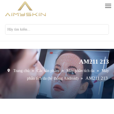
AM211 213
»
»
»
Trang chủ
Các sản phẩm
Máy phân tích da
Máy
»
AM211 213
phân tích da (hệ thống Android)