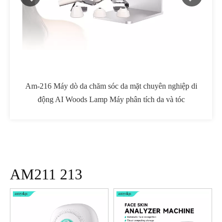
ặt chuyên nghiệp di
WT-373 Collagen Booster Rf Thiết Bị Đa Năn
 tích da và tóc
4 Trong 1 Hình Chữ S Cavitation Máy Đường
Thể Collagen Súng
AM211 213