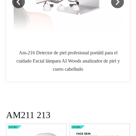
láser
Am-216 Detector de piel profesional portátil para el
W
cuidado Facial lámpara AI Woods analizador de piel y
mult
cuero cabelludo
e
AM211 213