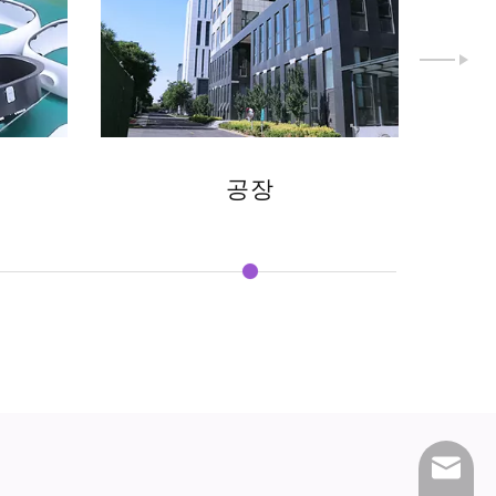
공장
peter@ai