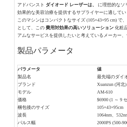
アドバンスト
ダイオード レーザーは、
に理想的なソ
効果的な美容治療を提供するサプライヤーに適してい
このマシンはコンパクトなサイズ (105×43×95 c
として、この
費用対効果の高いソリューション
化粧
アムなサービスを提供したいと考えているメーカー、
製品パラメータ
パラメータ
値
製品名
最先端のダイ
ブランド
Xuanzun (河
モデル
AM-610
価格
$6900 (1 ～ 
梱包後のサイズ
105×43×95cm
波長
1064nm、532n
パルス幅
2000PS (500