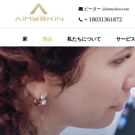
 ピーター
@aimyskin.com
+ 18031361872

家
製品
私たちについて
サービ