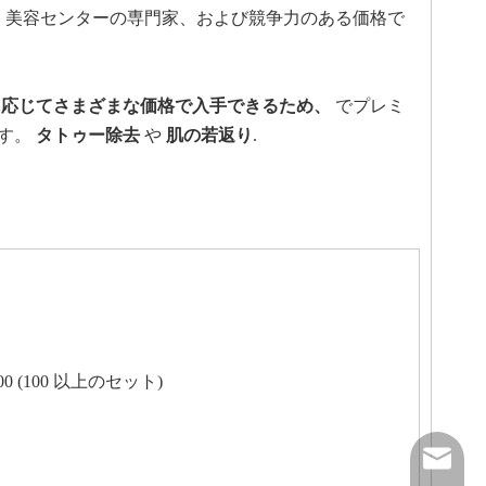
、美容センターの専門家、および競争力のある価格で
に応じてさまざまな価格で入手できるため、
でプレミ
ます。
タトゥー除去
や
肌の若返り
.
6700 (100 以上のセット)
peter@ai