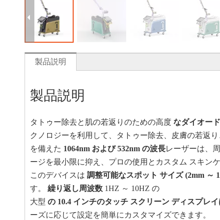
製品説明
製品説明
タトゥー除去と肌の若返りのための高度
なダイオード
クノロジーを利用して、タトゥー除去、皮膚の若返り
を備えた
1064nm および 532nm の波長
レーザーは、周
ージを最小限に抑え、プロの使用とカスタム スキン
このデバイスは
調整可能なスポット サイズ (2mm ～ 
す。
繰り返し周波数
1HZ ～ 10HZ の
大型
の 10.4 インチのタッチ スクリーン ディスプレ
ーズに応じて設定を簡単にカスタマイズできます。