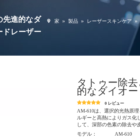
の先進的なダ
»
»
»
家
製品
レーザースキンケア
ードレーザー
タトゥー除去
的なダイオー
0 レビュー
AM-610は、選択的光熱
ルギーと高熱によりガス化
して、深部の色素の除去や
モデル：
AM-610