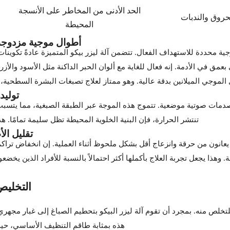
الحد الأدنى من المخاطر على الأنسجة
حروق والندبات
المحيطة
أطوال موجية مزدوجة عالية الدقة:
 للاستهداف الفعال. تتضمن آلة ليزر بيكو المتميزة عادةً تكوينات ذات طول موجي مزد
عمق في الأدمة. إنه فعال للغاية مع ألوان الحبر الداكنة مثل الأسود والأزرق
لموجي الميلانين بدقة عالية. وهو ممتاز لعلاج تصبغات البشرة السطحية،
توليد
دمات صوتية موضعية. تتموج هذه الموجة عبر الطبقة الصبغية، مما يتسبب ف
تنتشر الحرارة، فإن البنية الخلوية المحيطة تظل سليمة تمامًا. هذ
تقليل ال
عانون من حرقة وانزعاج أقل بشكل ملحوظ أثناء العملية. إن انخفاض تراكم 
ة. وهذا يجعل تجربة العلاج بأكملها أكثر احتمالاً بالنسبة للأفراد الذين ي
التخليص
قط للتخلص منه. بمجرد أن تقوم آلة ليزر البيكو بتحطيم الصباغ إلى غبار مج
هذه بمثابة طاقم التنظيف الأساسي، حيث 