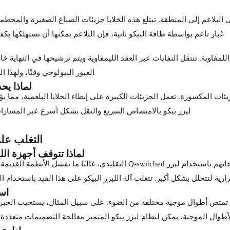
مى البلاعم إلى المنطقة. تبتلع هذه الخلايا جزيئات الصباغ الصغيرة والمح
غبار ناعم بواسطة طاقة البيكو ثانية، فإن البلاعم يمكنها أن تستهلكها بكفا
اللمفاوية. تنتقل النفايات عبر العقد الليمفاوية ويتم ترشيحها في النهاية
العبور البيولوجي وقتًا، ولهذا 
لماذا يح
 المكسورة. تعمل الجزيئات الكبيرة على إبطاء الخلايا البلعمية، مما يؤد
ليزر بيكو بالامتصاص السريع والنقل بشكل أسرع عبر المسارات
التغلب على
لماذا تتوقف أجهزة اللي
يبحث العديد من المرضى عن عيادات متقدمة بسبب توقف علاجاتهم باستخدام ليزر 
 لتتحلل بشكل أكبر. تتغلب آلة الليزر البيكو على هذا القيد باستخدام القوة
است