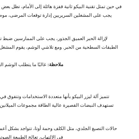
في حين تمثل تقنية البيكو ثانية قفزة هائلة إلى الأمام، تظل بعض
يجب على المشغلين السريريين إدارة توقعات المرضى، موضحي
لإزالة الحبر العميق الجذور، يجب على الممارسين ضبط تد
الطبقات السطحية من الحبر. ومع تلاشي الوشم، يقوم المشغل ب
ملاحظة:
غالبًا ما يتطلب الوشم العنيد متعدد الألوان مزيجًا من ال
تتميز آلة ليزر البيكو بأنها متعددة الاستخدامات وتتفوق
تستهدف النبضات القصيرة عالية الطاقة مجموعات الميلانين هذ
حالات التصبغ الجلدي، مثل الكلف وحمة أوتا، تتواجد بشكل أعم
في الالتهاب. تعالج الطبيعة الصوتي