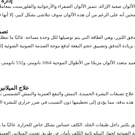
إدارة 
 الألوان صعبة الإزالة. تتميز الألوان الصفراء والأرجوانية والفلورسنت بم
ن أنه على الرغم من أن هذه الألوان سوف تتلاشى بشكل كبير، إلا أنها 
تصمي
فق الليزر، وهي الطاقة التي يتم توصيلها لكل وحدة مساحة. غالبًا ما تت
زيادة التدفق وتضييق حجم البقعة لدفع موجة الصدمة الصوتية الضوئية إل
أطوال الموجية 1064 نانومتر، و532 نانومتر، و755 نانومتر على مدار جلسات متعددة للحصول على إزالة كاملة.
علاج الميلان
 في علاج تصبغات البشرة الحميدة. النمش والبقع العمرية والنمش الشمسي
ه بدقة، مما يؤدي إلى تحطيمها دون التسبب في ضرر حراري للبشرة المحيطة
ق بكثير داخل طبقات الجلد. الكلف حساس بشكل خاص للحرارة. غالبًا ما ي
ة الضوئية لجهاز البيكو ثانية الكلف بأمان عن طريق تفتيت الميلانين العميق