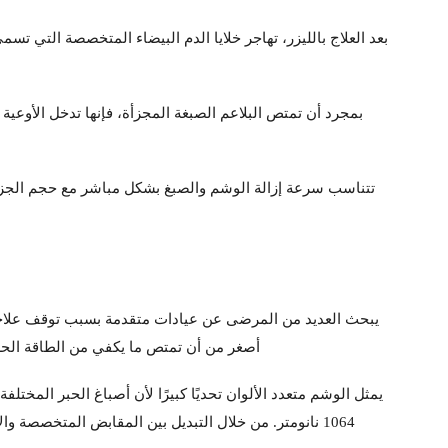
بعد العلاج بالليزر، تهاجر خلايا الدم البيضاء المتخصصة التي تس
بمجرد أن تمتص البلاعم الصبغة المجزأة، فإنها تدخل الأوعية 
تتناسب سرعة إزالة الوشم والصبغ بشكل مباشر مع حجم الجزيئات
أصغر من أن تمتص ما يكفي من الطاقة الحرارية
1064 نانومتر. من خلال التبديل بين المقابض المتخصصة والأطوال الموجية، يمكن لنظام ليزر بيكو المتميز معالجة التصميمات متعددة الألوان بدقة استثنائية، مما يضمن إزالة موحدة عبر الوشم بأكمله.