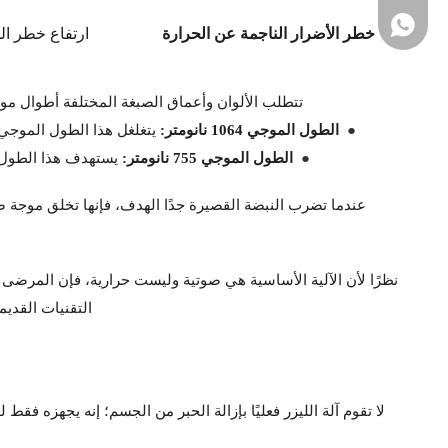
خطر الأضرار الناجمة عن الحرارة
ارتفاع خطر ال
تتطلب الألوان وأعماق الصبغة المختلفة أطوال موجية محددة
●
الطول الموجي 1064 نانومتر:
يتغلغل هذا الطول الموجي ب
●
الطول الموجي 755 نانومتر:
يستهدف هذا الطول ا
عندما تضرب النبضة القصيرة جدًا الهدف، فإنها تخلق موجة ص
نظرًا لأن الآلية الأساسية هي صوتية وليست حرارية، فإن المرضى ي
+86- 18031361872
التقنيات القديم
لا تقوم آلة الليزر فعليًا بإزالة الحبر من الجسم؛ إنه يجهزه ف