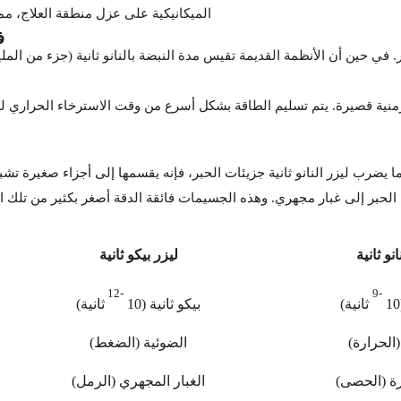
الميكانيكية على عزل منطقة العلاج، مم
ف
 في حين أن الأنظمة القديمة تقيس مدة النبضة بالنانو ثانية (جزء من المليا
زمنية قصيرة. يتم تسليم الطاقة بشكل أسرع من وقت الاسترخاء الحراري للصب
ا يضرب ليزر النانو ثانية جزيئات الحبر، فإنه يقسمها إلى أجزاء صغيرة ت
لحبر إلى غبار مجهري. وهذه الجسيمات فائقة الدقة أصغر بكثير من تلك ال
انو ثانية
ليزر بيكو ثانية
-12
-9
ثانية)
بيكو ثانية (10
ثانية)
(الحرارة)
الضوئية (الضغط)
رة (الحصى)
الغبار المجهري (الرمل)