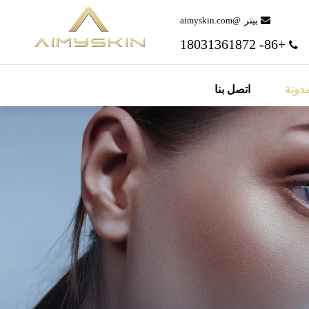
 بيتر
@aimyskin.com
+86- 18031361872

دونة
اتصل بنا