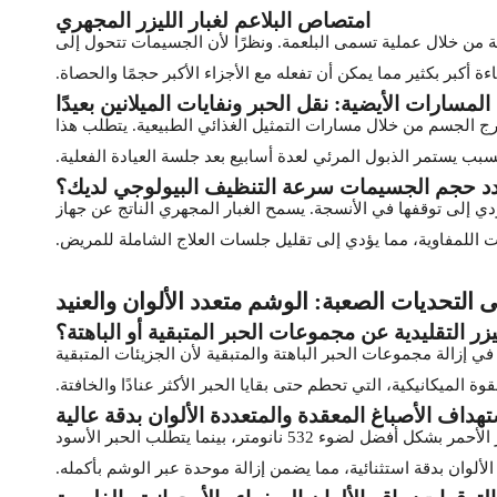
امتصاص البلاعم لغبار الليزر المجهري
طمة من خلال عملية تسمى البلعمة. ونظرًا لأن الجسيمات تتحول إلى
ءة أكبر بكثير مما يمكن أن تفعله مع الأجزاء الأكبر حجمًا والحصاة.
المسارات الأيضية: نقل الحبر ونفايات الميلانين بعيدًا
 خارج الجسم من خلال مسارات التمثيل الغذائي الطبيعية. يتطلب هذا
السبب يستمر الذبول المرئي لعدة أسابيع بعد جلسة العيادة الفعلية.
دد حجم الجسيمات سرعة التنظيف البيولوجي لديك؟
ي إلى توقفها في الأنسجة. يسمح الغبار المجهري الناتج عن جهاز
 اللمفاوية، مما يؤدي إلى تقليل جلسات العلاج الشاملة للمريض.
 التحديات الصعبة: الوشم متعدد الألوان والعنيد
زر التقليدية عن مجموعات الحبر المتبقية أو الباهتة؟
Q-switched التقليدي. غالبًا ما تفشل الأنظمة القديمة في إزالة مجموعات الحبر الباهتة والمتبقية لأن الجزيئات المتبقية
 الميكانيكية، التي تحطم حتى بقايا الحبر الأكثر عنادًا والخافتة.
هداف الأصباغ المعقدة والمتعددة الألوان بدقة عالية
يمثل الوشم متعدد الألوان تحديًا كبيرًا لأن أصباغ الحبر المختلفة تمتص أطوال موجية مختلفة من الضوء. على سبيل المثال، يستجيب الحبر الأحمر بشكل أفضل لضوء 532 نانومتر، بينما يتطلب الحبر الأسود