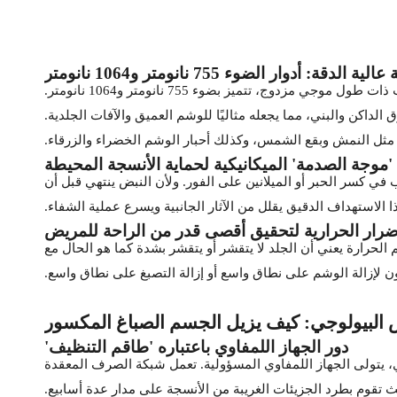
 أدوار الضوء 755 نانومتر و1064 نانومتر
وج، تتميز بضوء 755 نانومتر و1064 نانومتر.
 الداكن والبني، مما يجعله مثاليًا للوشم العميق والآفات الجلدية.
 مثل النمش وبقع الشمس، وكذلك أحبار الوشم الخضراء والزرقاء.
 'موجة الصدمة' الميكانيكية لحماية الأنسجة المحيطة
ي كسر الحبر أو الميلانين على الفور. ولأن النبض ينتهي قبل أن
ا الاستهداف الدقيق يقلل من الآثار الجانبية ويسرع عملية الشفاء.
أضرار الحرارية لتحقيق أقصى قدر من الراحة للمريض
الحرارة يعني أن الجلد لا يتقشر أو يتقشر بشدة كما هو الحال مع
خضعون لإزالة الوشم على نطاق واسع أو إزالة التصبغ على نطاق واسع.
 البيولوجي: كيف يزيل الجسم الصباغ المكسور
دور الجهاز اللمفاوي باعتباره 'طاقم التنظيف'
هري، يتولى الجهاز اللمفاوي المسؤولية. تعمل شبكة الصرف المعقدة
تقوم بطرد الجزيئات الغريبة من الأنسجة على مدار عدة أسابيع.