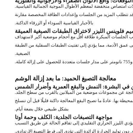
التوقعات: واقع الألوان الصفراء والأرجوانية والفلورية
عاملات امتصاص منخفضة لمعظم الأطوال الموجية الجمالية القياسية.
قد تتطلب المزيد من الجلسات وإعدادات الطاقة المخصصة مقارنة
بالأحبار القياسية السوداء أو الزرقاء الداكنة.
م فلوينس الليزر لاختراق الطبقات الصبغية العميقة
طلب الجلسات المبكرة طلاقة أقل مع أحجام موضعية أكبر لاستهداف
ى عمق الأدمة، مما يؤدي إلى تفتيت الطبقات السفلية من الطبقة
الصبغية.
معالجة التصبغ الحميد: ما بعد إزالة الوشم
ين في البشرة: النمش والبقع العمرية وأضرار الشمس
 ناتجة عن مجموعات موضعية من الميلانين بالقرب من سطح الجلد.
 بها. عادةً ما تصبح البقع المعالجة داكنة قليلًا قبل أن تنسلخ
بشكل طبيعي خلال بضعة أيام.
مواجهة التصبغات الجلدية: الكلف وحمة أوتا
ؤدي الليزر الحراري التقليدي إلى تفاقم الحالة عن طريق التسبب
 دون توليد الحرارة الزائدة التي تؤدي إلى فرط التصبغ الارتدادي.