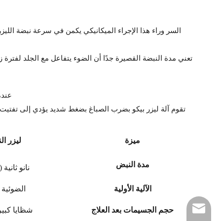
السر وراء هذا الإجراء الميكانيكي يكمن في سرعة نبضة الليزر.
تعني مدة النبضة القصيرة جدًا أن الضوء يتفاعل مع الجلد لفترة 
عندم
تقوم آلة ليزر بيكو بضرب الصباغ بضغط شديد يؤدي إلى تفتيت ا
ميزة
ليزر الن
مدة النبض
نانو ثانية (10
الآلية الأولية
الضوئية 
peter@aimyskin.co
حجم الجسيمات بعد العلاج
شظايا كبي