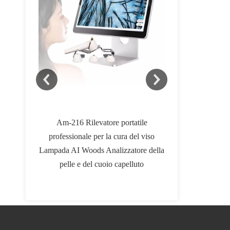
one dei
Am-216 Rilevatore portatile
WT-373 Colla
 diodi Am-
professionale per la cura del viso
Dispositivo mult
64nm
Lampada AI Woods Analizzatore della
in 1 Macchina per
pelle e del cuoio capelluto
di S Pistola pe
contourin