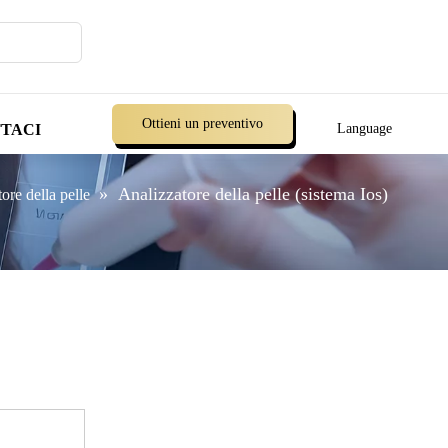
Ottieni un preventivo
TACI
Language
»
Analizzatore della pelle (sistema Ios)
ore della pelle