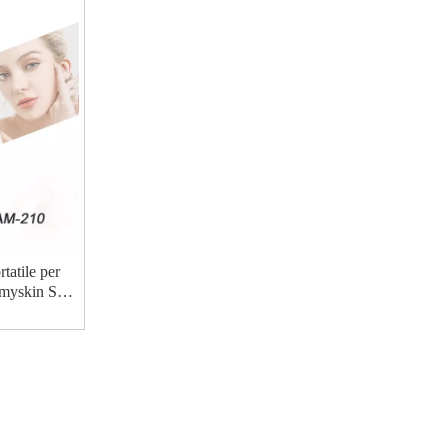
tatile per
Aimyskin Skin
S)